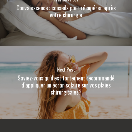
Convalescence : conseils pour récupérer après
votre chirurgie
Next Post
Saviez-vous qu’il est fortement recommandé
d’appliquer un écran solaire sur vos plaies
chirurgicales?