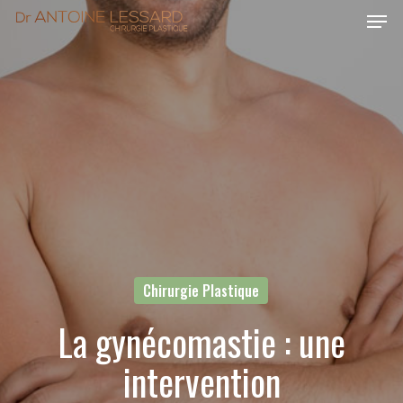
Skip
Menu
to
main
content
Chirurgie Plastique
La gynécomastie : une
intervention