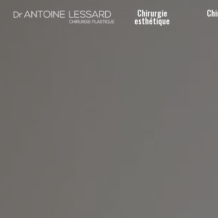
Skip
Chirurgie
Chi
to
esthétique
main
content