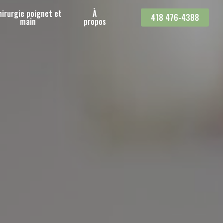
hirurgie poignet et
À
418 476-4388
main
propos